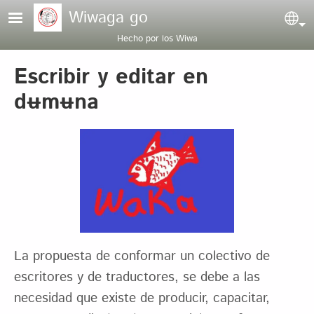
Pasar al contenido principal
Wiwaga go
Sel
Hecho por los Wiwa
Escribir y editar en
dʉmʉna
La propuesta de conformar un colectivo de
escritores y de traductores, se debe a las
necesidad que existe de producir, capacitar,