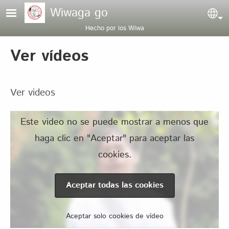
Pasar al contenido principal
Wiwaga go
Sel
Hecho por los Wiwa
Ver vídeos
Ver videos
Este video no se puede mostrar a menos que
haga clic en "Aceptar" para aceptar las
cookies.
Aceptar todas las cookies
Aceptar solo cookies de vídeo