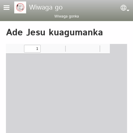
Pasar al contenido principal
Wiwaga go
Sel
Wiwaga gonka
Ade Jesu kuagumanka