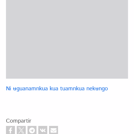
Ni ʉguanamnkua kua tuamnkua nekʉngo
Compartir