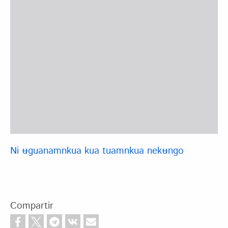
Ni ʉguanamnkua kua tuamnkua nekʉngo
Compartir