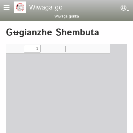
Pasar al contenido principal
Wiwaga go
Sel
Wiwaga gonka
Gʉgianzhe Shembuta