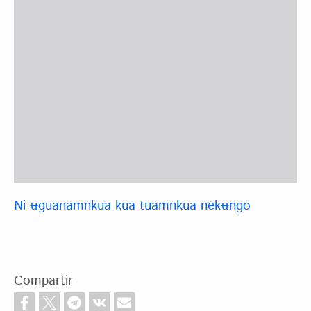
Ni ʉguanamnkua kua tuamnkua nekʉngo
Compartir