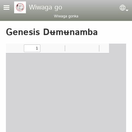
Pasar al contenido principal
Wiwaga go
Sel
Wiwaga gonka
Genesis Dʉmʉnamba