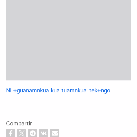
Ni ʉguanamnkua kua tuamnkua nekʉngo
Compartir