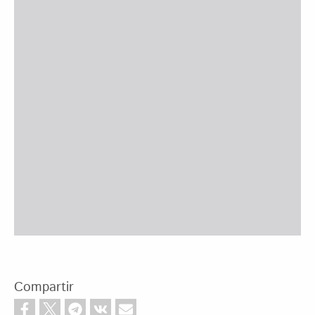
Compartir