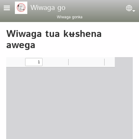
Pasar al contenido principal
Wiwaga go
Sel
Wiwaga gonka
Wiwaga tua kʉshena
awega