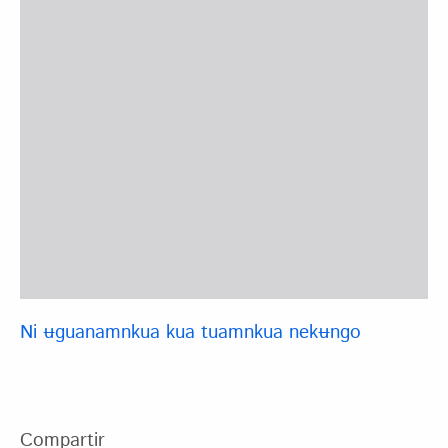
Ni ʉguanamnkua kua tuamnkua nekʉngo
Compartir