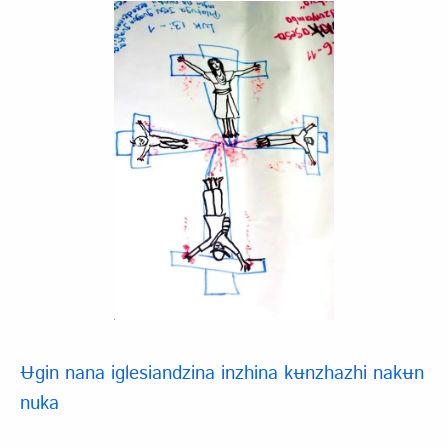
Ʉgin nana iglesiandzina inzhina kʉnzhazhi nakʉn
nuka