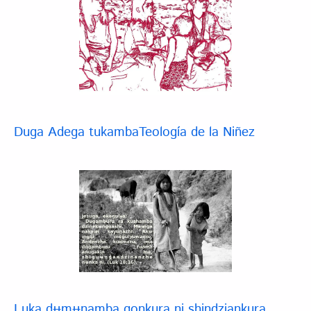
Duga Adega tukambaTeología de la Niñez
Luka dʉmʉnamba gonkura ni shindziankura