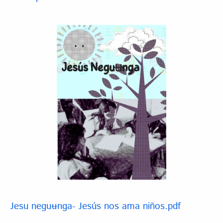
Jesu neguʉnga- Jesús nos ama niños.pdf