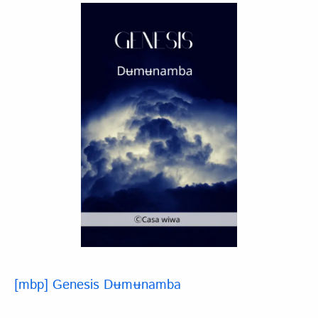
[mbp] Genesis Dʉmʉnamba