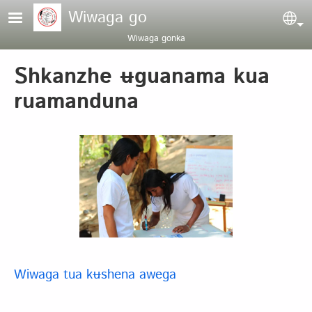
Pasar al contenido principal
Wiwaga go
Sel
Wiwaga gonka
Shkanzhe ʉguanama kua
ruamanduna
Wiwaga tua kʉshena awega