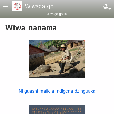
Pasar al contenido principal
Wiwaga go
Sel
Wiwaga gonka
Wiwa nanama
Ni guashi malicia indígena dzinguaka