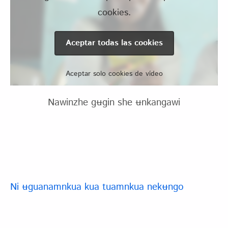
cookies.
Aceptar todas las cookies
Aceptar solo cookies de vídeo
Nawinzhe gʉgin she ʉnkangawi
Ni ʉguanamnkua kua tuamnkua nekʉngo