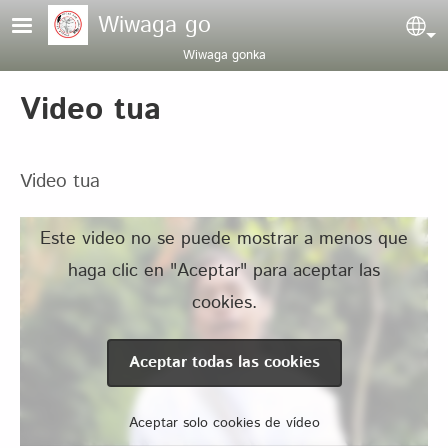
Pasar al contenido principal
Wiwaga go
Sel
Wiwaga gonka
Video tua
Video tua
Este video no se puede mostrar a menos que
haga clic en "Aceptar" para aceptar las
cookies.
Aceptar todas las cookies
Aceptar solo cookies de vídeo