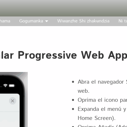
hama
Gogumanka
Wiwanzhe Shi zhakʉndzia
Ni 
talar Progressive Web Ap
Abra el navegador S
web.
Oprima el icono par
Expanda el menú y 
Home Screen).