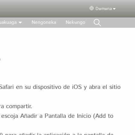
Dʉmʉna
Select your langu
tuakuaga
Nengoneka
Nekʉngo
p
afari en su dispositivo de iOS y abra el sitio
a compartir.
escoja Añadir a Pantalla de Inicio (Add to