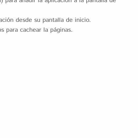
 para añadir la aplicación a la pantalla de
ación desde su pantalla de inicio.
s para cachear la páginas.