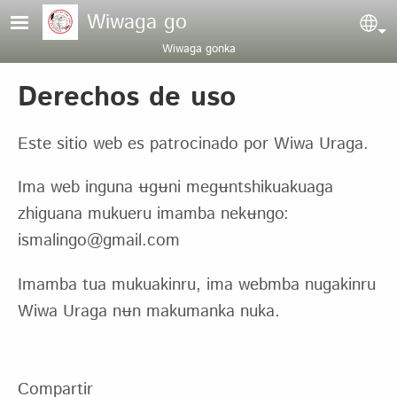
Pasar al contenido principal
Wiwaga go
Sel
Wiwaga gonka
Derechos de uso
Este sitio web es patrocinado por Wiwa Uraga.
Ima web inguna ʉgʉni megʉntshikuakuaga
zhiguana mukueru imamba nekʉngo:
ismalingo@gmail.com
Imamba tua mukuakinru, ima webmba nugakinru
Wiwa Uraga nʉn makumanka nuka.
Compartir